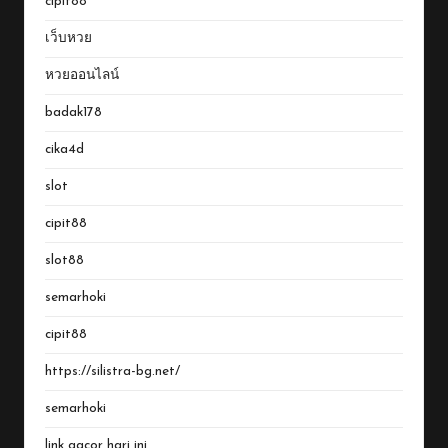
cipit88
เว็บหวย
หวยออนไลน์
badak178
cika4d
slot
cipit88
slot88
semarhoki
cipit88
https://silistra-bg.net/
semarhoki
link gacor hari ini