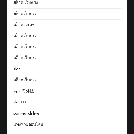
สล็อต เว็บตรง
สล็อตเว็บตรง
สล็อตวอเลท
สล็อตเว็บตรง
สล็อตเว็บตรง
สล็อตเว็บตรง
slot
สล็อตเว็บตรง
wps 海外版
slot777
parimatch live
แทงหวยออนไลน์