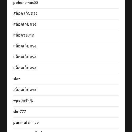
pohonemas33
สล็อต เว็บตรง
สล็อตเว็บตรง
สล็อตวอเลท
สล็อตเว็บตรง
สล็อตเว็บตรง
สล็อตเว็บตรง
slot
สล็อตเว็บตรง
wps 海外版
slot777
parimatch live