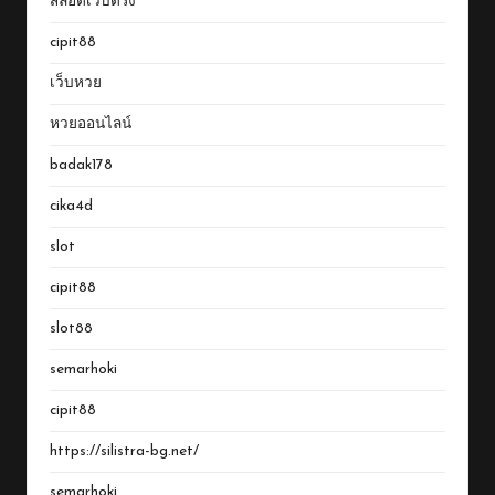
สล็อตเว็บตรง
cipit88
เว็บหวย
หวยออนไลน์
badak178
cika4d
slot
cipit88
slot88
semarhoki
cipit88
https://silistra-bg.net/
semarhoki