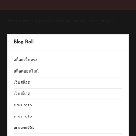
There aren’t any posts currently published in this category.
Blog Roll
สล็อตเว็บตรง
สล็อตออนไลน์
เว็บสล็อต
เว็บสล็อต
situs toto
situs toto
arwana855